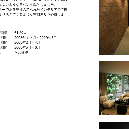
出ないようなモダン和風としました。
ナーである奥様の造られたインテリアの雰囲
より活きてくるような空間造りを心掛けまし
床面積 61.20㎡
計期間 2008年１２月～2009年2月
積期間 2009年2月～4月
工期間 2009年5月～6月
施工 河合建築