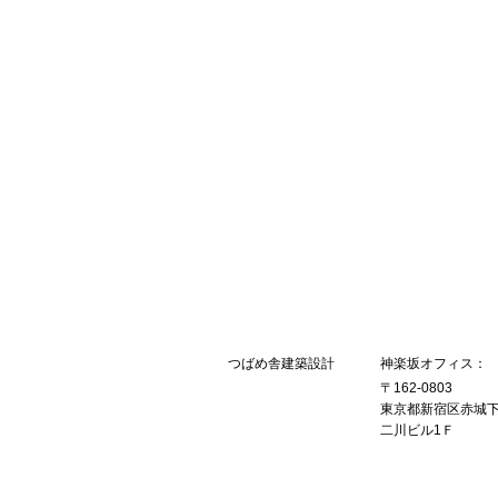
つばめ舎
建築設計
神楽坂オフィス：
〒162-0803
東京都新宿区赤城下町
二川ビル1Ｆ