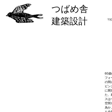
つばめ舎
建築設計
to
60
フォ
の間
ビン
に開
た、
スは
空間
為か
も全