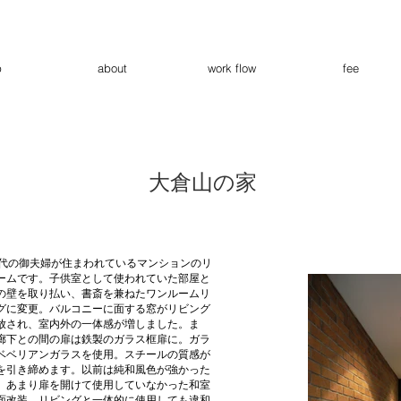
p
about
work flow
fee
大倉山の家
歳代の御夫婦が住まわれているマンションのリ
ームです。子供室として使われていた部屋と
の壁を取り払い、書斎を兼ねたワンルームリ
グに変更。バルコニーに面する窓がリビング
放され、室内外の一体感が増しました。ま
廊下との間の扉は鉄製のガラス框扉に。ガラ
ベベリアンガラスを使用。スチールの質感が
を引き締めます。以前は純和風色が強かった
、あまり扉を開けて使用していなかった和室
面改装。リビングと一体的に使用しても違和