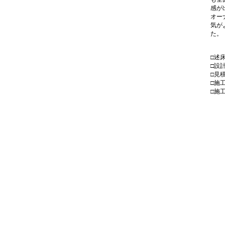
感が
オー
気が
た。
□述
□設
□見
□施
□