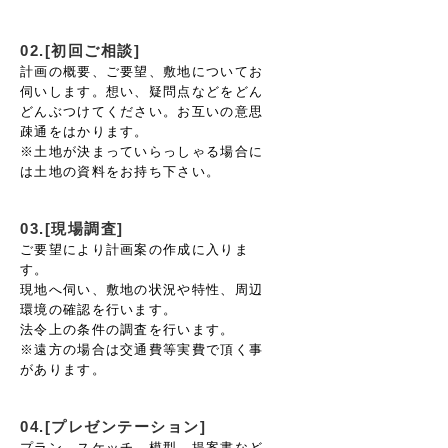
02.[初回ご相談]
計画の概要、ご要望、敷地についてお
伺いします。想い、疑問点などをどん
どんぶつけてください。お互いの意思
疎通をはかります。
※土地が決まっていらっしゃる場合に
は土地の資料をお持ち下さい。
03.[現場調査]
ご要望により計画案の作成に入りま
す。
現地へ伺い、敷地の状況や特性、周辺
環境の確認を行います。
法令上の条件の調査を行います。
※遠方の場合は交通費等実費で頂く事
があります。
04.[プレゼンテーション]
プラン、スケッチ、模型、提案書など