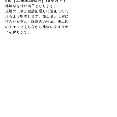
09.［工事現場監理]（5ヶ月～）
地鎮祭を行い着工となります。
現場の工事が設計図通りに適正に行わ
れるよう監理します。施工者とは密に
打合せを重ね、詳細図の作成、施工図
のチェックをしながら建物のクオリテ
ィを保ちます。
10.［竣工/お引渡し]
工事が完了しましたら事務所検査にて
細かくチェックし、不具合のある箇所
を是正します。
行政の完了検査を受け検査済証の発行
を受けお引渡しとなります。
・竣工時 設計料のお支払い（全設計
料の20％）
11.［1年点検]
お引渡しから１年後に、施工会社立ち
会いのもと、1年点検を行います。