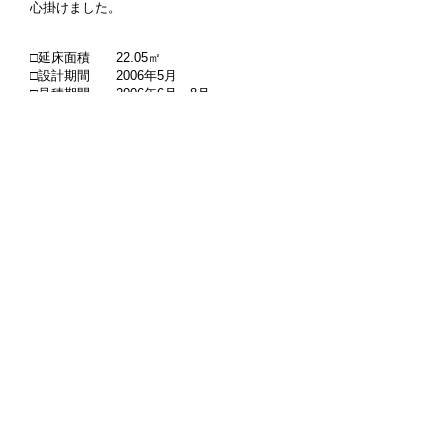
心掛けました。
□延床面積 22.05㎡
□設計期間 2006年5月
□見積期間 2006年6月～8月
□施工期間 2006年9月～10月
□施工 河合建築
<< Back to works
■オープンデスク／アルバイト募集！ ​ ​ ​
つばめ舎
建築設計