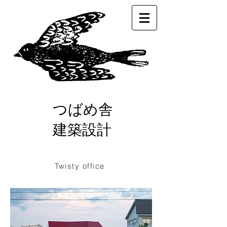
つばめ舎
建築設計
Twisty office