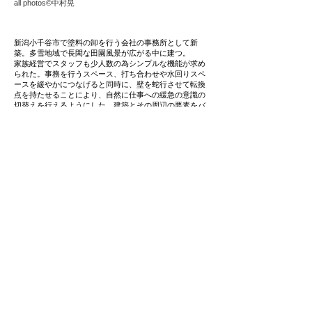
all photos©中村晃
新潟小千谷市で塗料の卸を行う会社の事務所として新
築。多雪地域で長閑な田園風景が広がる中に建つ。
家族経営でスタッフも少人数の為シンプルな機能が求め
られた。事務を行うスペース、打ち合わせや水回りスペ
ースを緩やかにつなげると同時に、壁を蛇行させて転換
点を持たせることにより、自然に仕事への緩急の意識の
切替えを行えるようにした。建築とその周辺の要素をバ
ランスよくつなげることで自由で心地よい空間をつくる
ことを試みている。
見慣れている風景の向こうがどこかに続いて、どこかに
繋がっているかを感じ取れ、自分自身の焦点がぼかさ
れ、抽象的になり心が休まるのではないか。蛇行する柱
の先に続く窓は、そんな取り方を考えた。建物自体もま
た周囲の環境の転換点になり、通りゆく人がその先の
様々な風景を潜在下から呼び起こすような存在となって
欲しい。
用途 事務所
構造規模 木造２階建て
工事 新築
所在地 新潟県小千谷市片貝町
敷地面積 904.85㎡