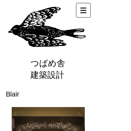
つばめ舎
建築設計
Blair