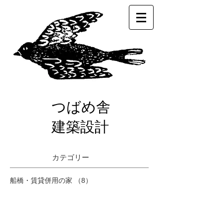
つばめ舎
建築設計
カテゴリー
船橋・賃貸併用の家
（8）
8件の記事